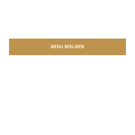
BRUINE KROEG
De meest gezellige plek voor jong en oud. Je
vindt ons bovenaan de Grotestraat om de
hoek van de Grote Markt in het centrum van
Nijmegen
MENU BEKIJKEN